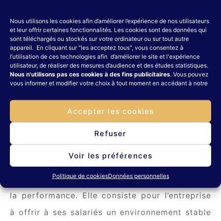
Nous utilisons les cookies afin d’améliorer l’expérience de nos utilisateurs
et leur offrir certaines fonctionnalités. Les cookies sont des données qui
sont téléchargés ou stockés sur votre ordinateur ou sur tout autre
appareil. En cliquant sur "les acceptez tous", vous consentez à
La
Qualité de Vie au Travail
est un enjeu
l’utilisation de ces technologies afin d’améliorer le site et l'expérience
utilisateur, de réaliser des mesures d’audience et des études statistiques.
majeur des entreprises d’aujourd’hui. En effet,
Nous n'utilisons pas ces cookies à des fins publicitaires
. Vous pouvez
vous informer et modifier votre choix à tout moment en accédant à notre
en plus de garantir le bien-être des salariés,
elle représente également un levier de
Accepter les cookies
performance et de fidélisation des
Refuser
collaborateurs.
Voir les préférences
En effet, la QVCT possède un double objectif :
Politique de cookies
Données personnelles
l’
amélioration des conditions de travail
et de
la performance. Elle consiste pour l’entreprise
à offrir à ses salariés un environnement stable