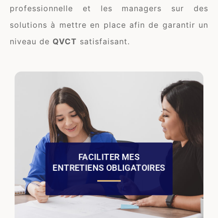
professionnelle et les managers sur des
solutions à mettre en place afin de garantir un
niveau de
QVCT
satisfaisant.
Equilibre vous accompagne dans vos
en vous proposant des
missions RH
.
entretiens professionnels digitalisés
FACILITER MES
Grâce à cet outil, vous gagnez en
ENTRETIENS OBLIGATOIRES
temps, que ce soit pour la préparation
de l’entretien, au cours de celui-ci ou
après. Il vous permet aussi d’avoir un
.
impact positif sur l’environnement