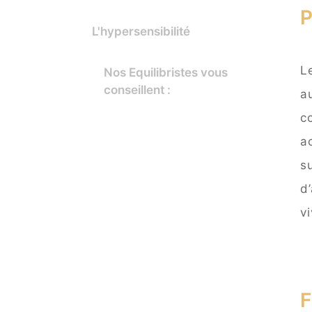
P
L'hypersensibilité
L
Nos Equilibristes vous
conseillent :
a
c
a
s
d
v
F