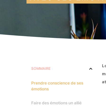
L
SOMMAIRE
m
a
Prendre conscience de ses
émotions
Faire des émotions un allié