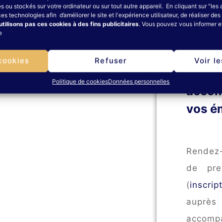
 ou stockés sur votre ordinateur ou sur tout autre appareil. En cliquant sur "les
ces technologies afin d’améliorer le site et l'expérience utilisateur, de réaliser d
utilisons pas ces cookies à des fins publicitaires
. Vous pouvez vous informer et
e
Vous 
cookies
Refuser
Voir l
profe
Politique de cookies
Données personnelles
accom
vos é
Rendez-
de pre
(
inscrip
auprès
accom