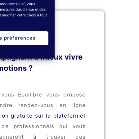
 acceptez tous", vous
es mesures d’audience et des
 modifier votre choix à tout
recherchez un
es préférences
ssionnel vous
pagnant à mieux vivre
motions ?
vous Equilibre vous propose
ndre rendez-vous en ligne
tion gratuite sur la plateforme
)
 de professionnels qui vous
pagneront à trouver des